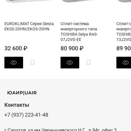
EUROKLIMAT Серия Siesta
Сплит-система
Сплит-
EKSS-20HN/EKOS-20HN
инверторного типа
инверт
TOSHIBA Seiya RAS-
TOSHIBA
07J2VG-EE
13J2VG
32 600 ₽
80 900 ₽
89 90
Контакты
+7 (937) 223-41-48
г Саратов, ул им Чернышевского Н.Г., д 94г, офис 3