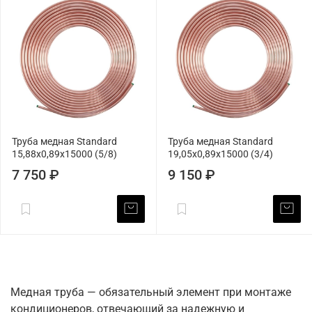
Труба медная Standard
Труба медная Standard
15,88х0,89х15000 (5/8)
19,05х0,89х15000 (3/4)
7 750 ₽
9 150 ₽
Медная труба — обязательный элемент при монтаже
кондиционеров, отвечающий за надежную и