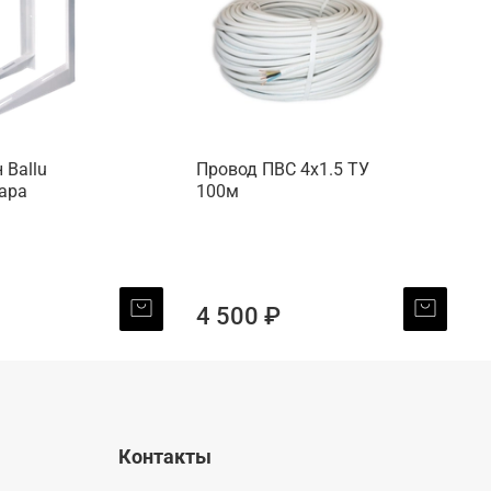
 Ballu
Провод ПВС 4х1.5 ТУ
П
пара
100м
1
4 500 ₽
Контакты