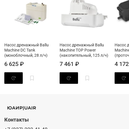
Насос дренажный Ballu
Насос дренажный Ballu
Насос 
Machine DС Tank
Machine TOP Power
Machin
(моноблочный, 28 л/ч)
(накопительный, 125 л/ч)
(проточ
6 625 ₽
7 461 ₽
4 172
Контакты