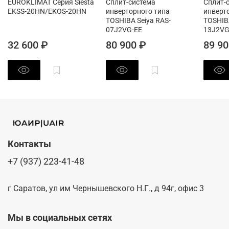
EUROKLIMAT Серия Siesta
Сплит-система
Сплит-
EKSS-20HN/EKOS-20HN
инверторного типа
инверт
TOSHIBA Seiya RAS-
TOSHIBA
07J2VG-EE
13J2VG
32 600 ₽
80 900 ₽
89 90
Контакты
+7 (937) 223-41-48
г Саратов, ул им Чернышевского Н.Г., д 94г, офис 3
Мы в социальных сетях