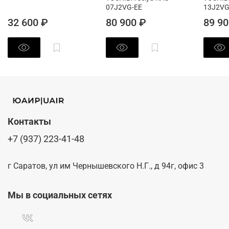
07J2VG-EE
13J2VG
32 600 ₽
80 900 ₽
89 90
Контакты
+7 (937) 223-41-48
г Саратов, ул им Чернышевского Н.Г., д 94г, офис 3
Мы в социальных сетях