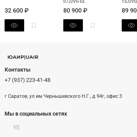
07J2VG-EE
13J2VG
32 600 ₽
80 900 ₽
89 90
Контакты
+7 (937) 223-41-48
г Саратов, ул им Чернышевского Н.Г., д 94г, офис 3
Мы в социальных сетях