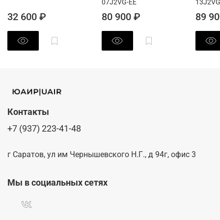
07J2VG-EE
13J2VG
32 600 ₽
80 900 ₽
89 90
Контакты
+7 (937) 223-41-48
г Саратов, ул им Чернышевского Н.Г., д 94г, офис 3
Мы в социальных сетях