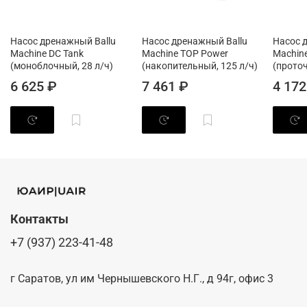
Насос дренажный Ballu
Насос дренажный Ballu
Насос 
Machine DС Tank
Machine TOP Power
Machin
(моноблочный, 28 л/ч)
(накопительный, 125 л/ч)
(проточ
6 625 ₽
7 461 ₽
4 172
Контакты
+7 (937) 223-41-48
г Саратов, ул им Чернышевского Н.Г., д 94г, офис 3