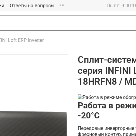
ии
Ответы на вопросы
Пн-пт: 9:00-1
INI Loft ERP Inverter
Сплит-систе
серия INFINI 
18HRFN8 / M
Работа в реж
-20°С
Передовые инверторные 
фреоновый контур, примен