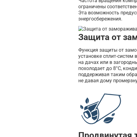
Частота вращения компре
ограничены соответствен
Эта возможность предус
энергосбережения.
Защита от за
Функция защиты от замо
установке сплит-систем 
на дачах или в загородн
похолодает до 8°С, конд
поддерживая таким обра
не давая дому промерзну
Продвинутая 