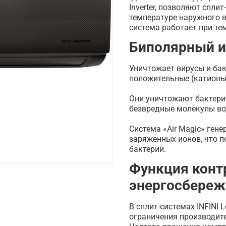
Inverter, позволяют спли
температуре наружного в
система работает при те
Биполярный ио
Уничтожает вирусы и бак
положительные (катионы)
Они уничтожают бактерии
безвредные молекулы во
Система «Air Magic» гене
заряженных ионов, что 
бактерии.
Функция конт
энергосбереж
В сплит-системах INFINI 
ограничения производите