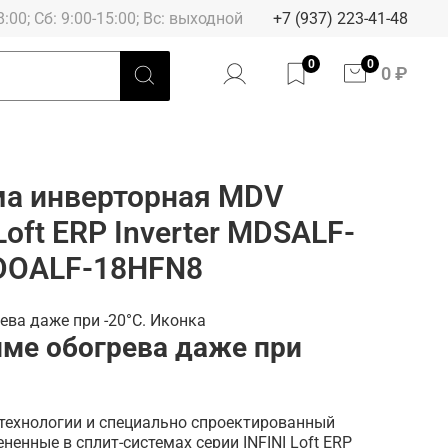
8:00; Сб: 9:00-15:00; Вс: выходной
+7 (937) 223-41-48
0
0
0 ₽
ма инверторная MDV
Loft ERP Inverter MDSALF-
DOALF-18HFN8
име обогрева даже при
технологии и специально спроектированный
енные в сплит-системах серии INFINI Loft ERP