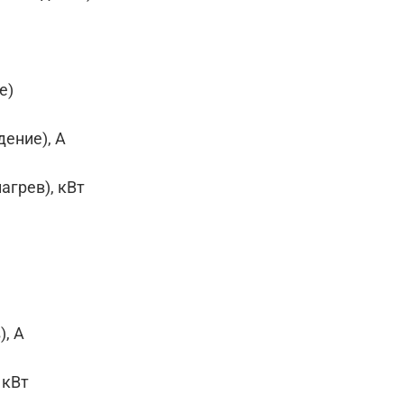
е)
ение), А
грев), кВт
, А
 кВт