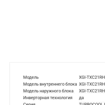
Модель
XGI-TXC21R
Модель внутреннего блока
XGI-TXC21RH
Модель наружного блока
XGI-TXC21R
Инверторная технология
да
Серия
TURBOCOOL I