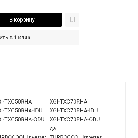
В корзину
ить в 1 клик
GI-TXC50RHA
XGI-TXC70RHA
GI-TXC50RHA-IDU
XGI-TXC70RHA-IDU
GI-TXC50RHA-ODU
XGI-TXC70RHA-ODU
а
да
RBOCOOL Inverter
TURBOCOOL Inverter