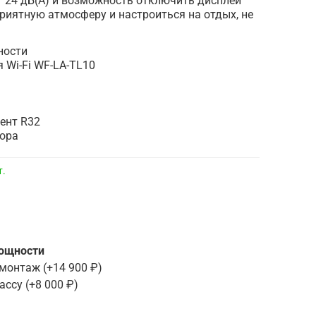
т 24 дБ(А) и возможность отключить дисплей
риятную атмосферу и настроиться на отдых, не
ности
 Wi-Fi WF-LA-TL10
ент R32
ора
т.
мощности
 монтаж
(+
14 900 ₽
)
ассу
(+
8 000 ₽
)