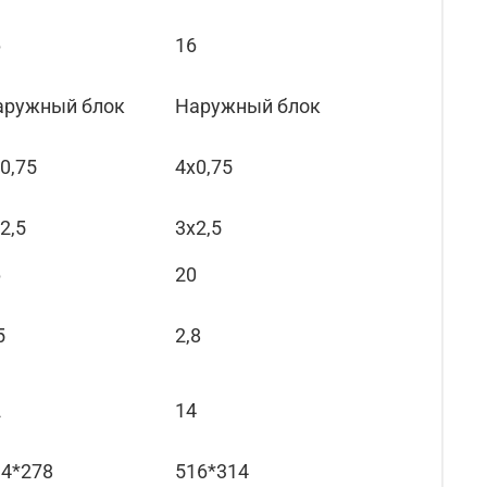
6
16
аружный блок
Наружный блок
0,75
4x0,75
2,5
3x2,5
6
20
5
2,8
2
14
34*278
516*314