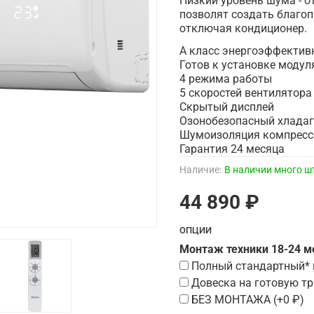
Низкий уровень шума - о
позволят создать благоп
отключая кондиционер.
А класс энергоэффектив
Готов к установке модуля
4 режима работы
5 скоростей вентилятора
Скрытый дисплей
Озонобезопасный хладаг
Шумоизоляция компресс
Гарантия 24 месяца
Наличие:
В наличии много ш
44 890 ₽
ОПЦИИ
Монтаж техники 18-24 
Полный стандартный*
Довеска на готовую тр
БЕЗ МОНТАЖА
(+
0 ₽
)