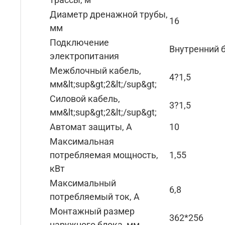
Диаметр дренажной трубы,
16
мм
Подключение
Внутренний 
электропитания
Межблочный кабель,
4?1,5
мм&lt;sup&gt;2&lt;/sup&gt;
Силовой кабель,
3?1,5
мм&lt;sup&gt;2&lt;/sup&gt;
Автомат защиты, А
10
Максимальная
потребляемая мощность,
1,55
кВт
Максимальный
6,8
потребляемый ток, А
Монтажный размер
362*256
наружного блока, мм