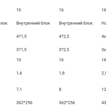
16
16
1
блок
Внутренний блок
Внутренний блок
Н
4?1,5
4?2,5
4x
3?1,5
3?2,5
3x
10
16
1
1,6
1,8
2,
7,1
8
1
362*256
362*256
4