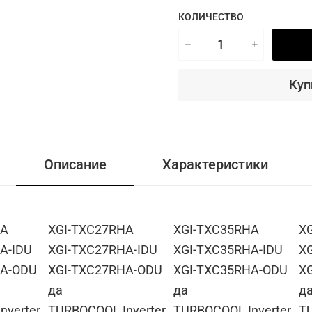
КОЛИЧЕСТВО
Куп
Описание
Характеристики
HA
XGI-TXC27RHA
XGI-TXC35RHA
X
A-IDU
XGI-TXC27RHA-IDU
XGI-TXC35RHA-IDU
X
HA-ODU
XGI-TXC27RHA-ODU
XGI-TXC35RHA-ODU
X
да
да
д
nverter
TURBOCOOL Inverter
TURBOCOOL Inverter
TU