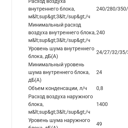
Расход воздуха
внутреннего блока,
240/280/350
м&lt;sup&gt;3&lt;/sup&gt;/ч
Минимальный расход
воздуха внутреннего блока,
240
м&lt;sup&gt;3&lt;/sup&gt;/ч
Уровень шума внутреннего
24/27/32/35/
блока, дБ(А)
Минимальный уровень
шума внутреннего блока,
24
дБ(А)
Объем конденсации, л/ч
0,8
Расход воздуха наружного
блока,
1400
м&lt;sup&gt;3&lt;/sup&gt;/ч
Уровень шума наружного
49
блока, дБ(А)